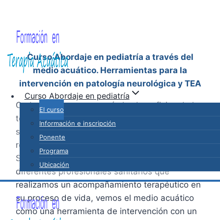
Saltar
al
contenido
Curso Abordaje en pediatría a través del
medio acuático. Herramientas para la
intervención en patología neurológica y TEA
Curso Abordaje en pediatría
Cada vez se conocen más los beneficios de la
El curso
terapia acuática en pediatría, y por parte de la
Información e inscripción
sociedad hay una mayor demanda para
Ponente
realizar este servicio en el proceso terapéutico.
Programa
Si nos centramos en la población pediátrica, los
Ubicación
diferentes profesionales sanitarios que
realizamos un acompañamiento terapéutico en
su proceso de vida, vemos el medio acuático
como una herramienta de intervención con un